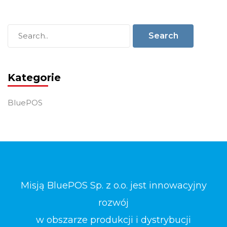
Kategorie
BluePOS
Misją BluePOS Sp. z o.o. jest innowacyjny
rozwój
w obszarze produkcji i dystrybucji