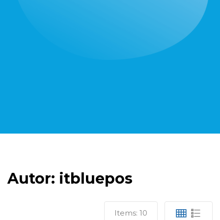
Autor:
itbluepos
Items:
10