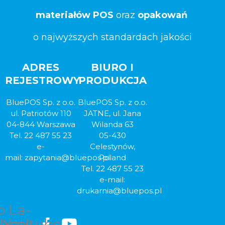
materiałów POS
oraz
opakowań
o najwyższych standardach jakości
ADRES
BIURO I
REJESTROWY
PRODUKCJA
BluePOS Sp. z o.o.
BluePOS Sp. z o.o.
ul. Patriotów 110
JATNE, ul. Jana
04-844 Warszawa
Wilanda 63
Tel. 22 487 55 23
05-430
e-
Celestynów,
mail:
zapytania
@bluepos.pl
Poland
Tel. 22 487 55 23
e-mail:
drukarnia@bluepos.pl
b La-
ebook-
Youtube